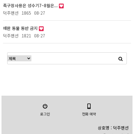
족구장사용은 성수기7~8월은...
덕주펜션
1865
08-27
애완 동물 동반 금지
덕주펜션
1821
08-27
로그인
전화 예약
상호명 : 덕주펜션