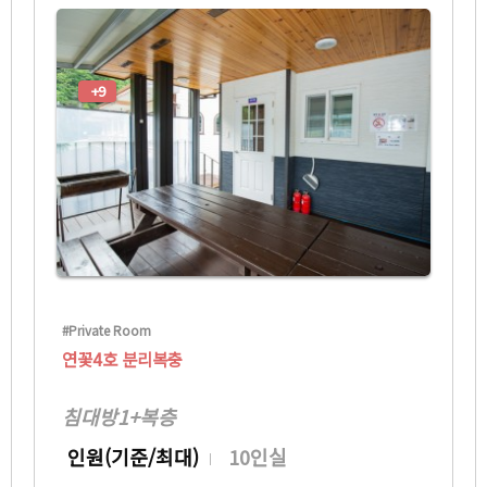
+9
#Private Room
연꽃4호 분리복충
침대방1+복층
인원(기준/최대)
10인실