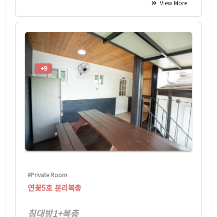
View More
+9
#Private Room
연꽃5호 분리복충
침대방1+복층