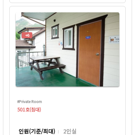
+6
#Private Room
501호(침대)
인원(기준/최대)
2인실