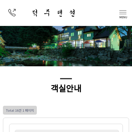
덕 주 펜 션
MENU
객실안내
Total 16건
1 페이지