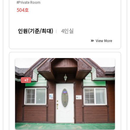
#Private Room
504호
인원(기준/최대)
4인실
View More
+7