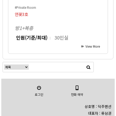
#Private Room
연꽃3호
방1+복층
인원(기준/최대)
30인실
View More
로그인
전화 예약
상호명 : 덕주펜션
대표자 : 류삼권