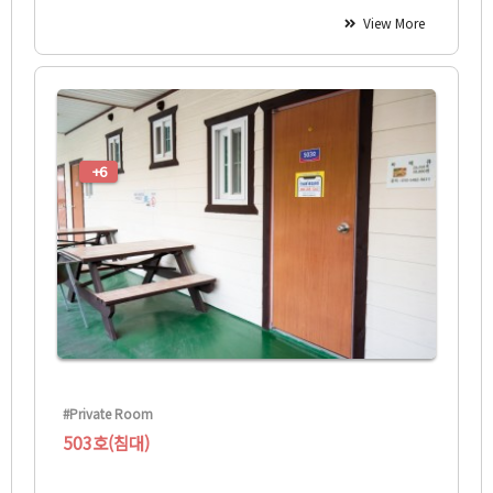
View More
+6
#Private Room
503호(침대)